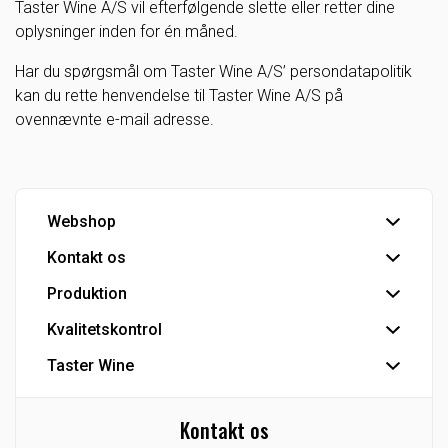
Taster Wine A/S vil efterfølgende slette eller retter dine
oplysninger inden for én måned.
Har du spørgsmål om Taster Wine A/S’ persondatapolitik
kan du rette henvendelse til Taster Wine A/S på
ovennævnte e-mail adresse.
Webshop
Kontakt os
Handelsbetingelser
Hovedlager
Produktion
Hovedkontor
Kundeservice
Kvalitetskontrol
Tapperi
Detail - Vinkonsulenter
Industriprodukter
Taster Wine
IFS Food-certificering
HoReCa - Vinkonsulenter
Private Label
Se Fødevarestyrelsens smiley-rapporter
Koncernen
Eksport
CO2 venlig bulk vin
Kontakt os
Agenturer/Eneforhandlinger
Industri