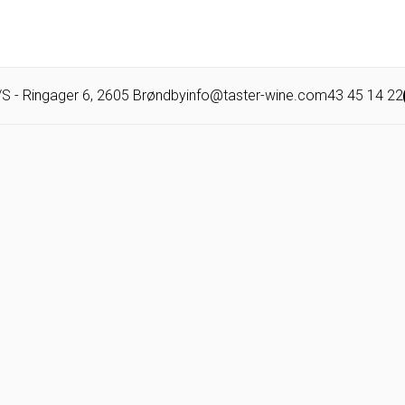
/S -
Ringager 6,
2605
Brøndby
info@taster-wine.com
43 45 14 22