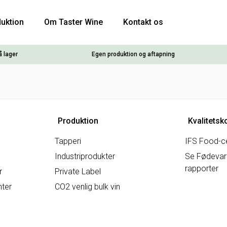
uktion
Om Taster Wine
Kontakt os
å lager
Egen produktion og aftapning
Produktion
Kvalitetsk
Tapperi
IFS Food-ce
Industriprodukter
Se Fødevare
rapporter
r
Private Label
nter
CO2 venlig bulk vin