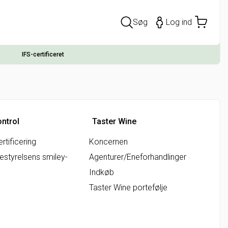
Søg
Log ind
IFS-certificeret
ontrol
Taster Wine
rtificering
Koncernen
styrelsens smiley-
Agenturer/Eneforhandlinger
Indkøb
Taster Wine portefølje