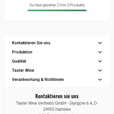
Du hast gesehen 2 Von 2 Produkte
Kontaktieren Sie uns
Produktion
Büro
Export
Qualität
Abfüllung
Industrie
Industrielle Produkte
Taster Wine
IFS Food-Zertifizierung
Eigenmarke
Se die Smiley-Berichte der dänischen Veterinär- und
Verantwortung & Richtlinien
Der Konzern
Lebensmittelbehörde
Die Geschichte
Datenschutzrichtlinie
Kontaktieren sie uns
Agenturen/Exklusive Angebote
Cookie-Richtlinie
Taster Wine Vertriebs GmbH -
Glyngöre 6 A,
D-
Lieferant
CSR-Berichte
24955
Harrislee
Taster Wine Portfolio
Datenethik