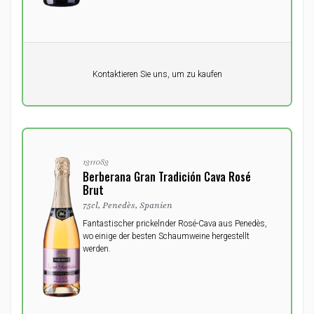
Pro Einheit
Kontaktieren Sie uns, um zu kaufen
0,00
DKK
1311083
Berberana Gran Tradición Cava Rosé
Brut
75cl, Penedès, Spanien
Fantastischer prickelnder Rosé-Cava aus Penedès,
wo einige der besten Schaumweine hergestellt
werden.