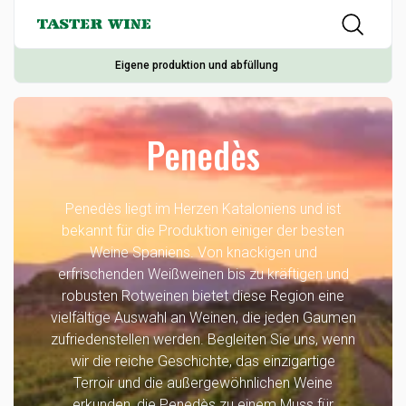
Eigene produktion und abfüllung
Penedès
Penedès liegt im Herzen Kataloniens und ist
bekannt für die Produktion einiger der besten
Weine Spaniens. Von knackigen und
erfrischenden Weißweinen bis zu kräftigen und
robusten Rotweinen bietet diese Region eine
vielfältige Auswahl an Weinen, die jeden Gaumen
zufriedenstellen werden. Begleiten Sie uns, wenn
wir die reiche Geschichte, das einzigartige
Terroir und die außergewöhnlichen Weine
erkunden, die Penedès zu einem Muss für