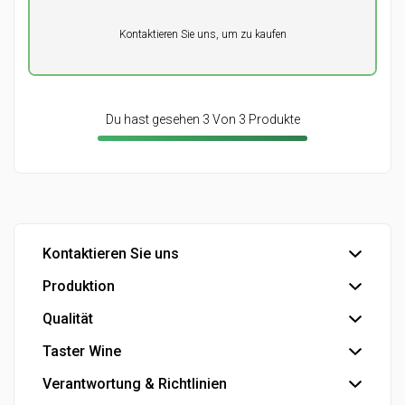
Pro Einheit
Kontaktieren Sie uns, um zu kaufen
0,00
DKK
Du hast gesehen 3 Von 3 Produkte
Kontaktieren Sie uns
Produktion
Büro
Export
Qualität
Abfüllung
Industrie
Industrielle Produkte
Taster Wine
IFS Food-Zertifizierung
Eigenmarke
Se die Smiley-Berichte der dänischen Veterinär- und
Verantwortung & Richtlinien
Der Konzern
Lebensmittelbehörde