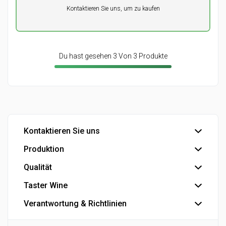
Pro Einheit
Kontaktieren Sie uns, um zu kaufen
0,00
DKK
Du hast gesehen 3 Von 3 Produkte
Kontaktieren Sie uns
Produktion
Büro
Export
Qualität
Abfüllung
Industrie
Industrielle Produkte
Taster Wine
IFS Food-Zertifizierung
Eigenmarke
Se die Smiley-Berichte der dänischen Veterinär- und
Verantwortung & Richtlinien
Der Konzern
Lebensmittelbehörde
Die Geschichte
Datenschutzrichtlinie