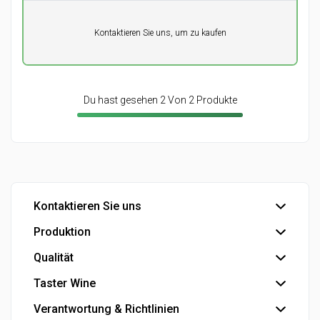
Pro Einheit
Kontaktieren Sie uns, um zu kaufen
0,00
DKK
Du hast gesehen 2 Von 2 Produkte
Kontaktieren Sie uns
Produktion
Büro
Export
Qualität
Abfüllung
Industrie
Industrielle Produkte
Taster Wine
IFS Food-Zertifizierung
Eigenmarke
Se die Smiley-Berichte der dänischen Veterinär- und
Verantwortung & Richtlinien
Der Konzern