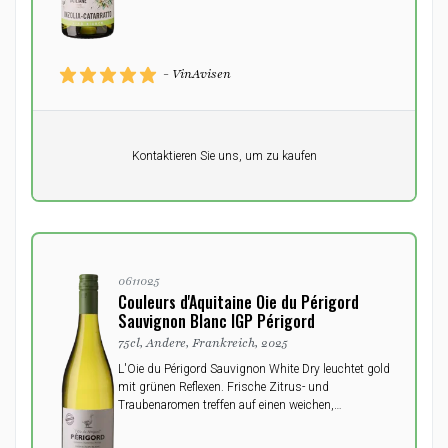
- VinAvisen
Pro Einheit
Kontaktieren Sie uns, um zu kaufen
0,00
DKK
0611025
Couleurs d'Aquitaine Oie du Périgord
Sauvignon Blanc IGP Périgord
75cl, Andere, Frankreich, 2025
L'Oie du Périgord Sauvignon White Dry leuchtet gold
mit grünen Reflexen. Frische Zitrus- und
Traubenaromen treffen auf einen weichen,
fruchtigen Gaumen und einen angenehmen
Abgang.