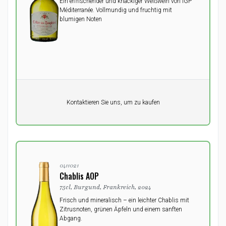
Ein erfrischender und knackiger Weißwein von IGP
Méditerranée. Vollmundig und fruchtig mit
blumigen Noten
Pro Einheit
Kontaktieren Sie uns, um zu kaufen
0,00
DKK
0411021
Chablis AOP
75cl, Burgund, Frankreich, 2024
Frisch und mineralisch – ein leichter Chablis mit
Zitrusnoten, grünen Äpfeln und einem sanften
Abgang.