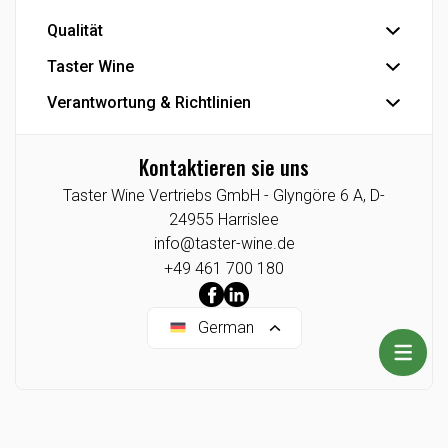
Export
Qualität
Abfüllung
Industrie
Industrielle Produkte
Taster Wine
IFS Food-Zertifizierung
Eigenmarke
Se die Smiley-Berichte der dänischen Veterinär- und
Verantwortung & Richtlinien
Der Konzern
Lebensmittelbehörde
Die Geschichte
Datenschutzrichtlinie
Kontaktieren sie uns
Agenturen/Exklusive Angebote
Cookie-Richtlinie
Taster Wine Vertriebs GmbH -
Glyngöre 6 A,
D-
Lieferant
CSR-Berichte
24955
Harrislee
Taster Wine Portfolio
Datenethik
info@taster-wine.de
+49 461 700 180
German