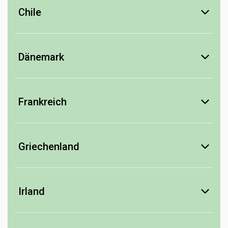
Thorn-Clarke
Chile
Colchagua Valley
Los Vascos
Dänemark
Central Valley
Bitter
Viña Tarapacá
Von Oosten
Frankreich
Champagne
Champagne Barons de Rothschild
Griechenland
Charles Mignon
Retsina
Louis Tollet
Consulat Palace
Creta Olympias
Irland
Alsace
Ouzo
Likör
Henri Ehrhart
Greek Distilleries