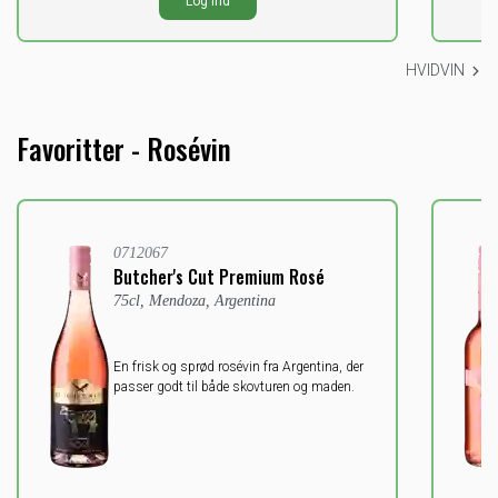
Log ind
ekskl. moms
ekskl
HVIDVIN
Favoritter - Rosévin
0712067
Butcher's Cut Premium Rosé
75cl, Mendoza, Argentina
En frisk og sprød rosévin fra Argentina, der
passer godt til både skovturen og maden.