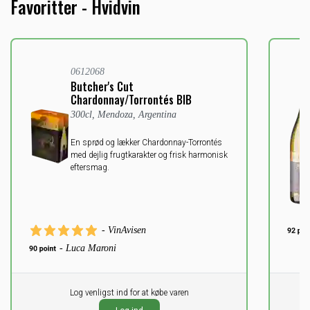
Favoritter - Hvidvin
0612068
Butcher's Cut
Chardonnay/Torrontés BIB
300cl, Mendoza, Argentina
En sprød og lækker Chardonnay-Torrontés
med dejlig frugtkarakter og frisk harmonisk
eftersmag.
- VinAvisen
- Luca Maroni
Pr. stk.
Log venligst ind for at købe varen
Pr. stk
0,00
0,0
DKK