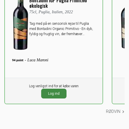
Bontadini IGP Puglia Primitivo
økologisk
75cl, Puglia, Italien, 2022
Tag med på en sensorisk rejse til Puglia
med Bontadini Organic Primitivo - En dyb,
fyldig og frugtig vin, der fremhæver
regionens unikke karakteristika.
- Luca Maroni
Pr. stk.
Log venligst ind for at købe varen
Pr. stk
0,00
0,0
DKK
Log ind
ekskl. moms
ekskl
RØDVIN