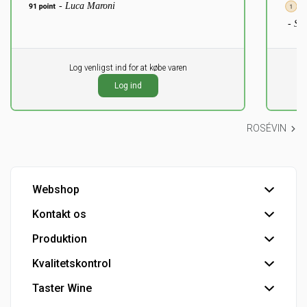
- Luca Maroni
- Si
Pr. stk.
Log venligst ind for at købe varen
Pr. stk
0,00
0,0
DKK
Log ind
ekskl. moms
ekskl
ROSÉVIN
Webshop
Kontakt os
Handelsbetingelser
Hovedlager
Produktion
Hovedkontor
Kundeservice
Kvalitetskontrol
Tapperi
Detail - Vinkonsulenter
Industriprodukter
Taster Wine
IFS Food-certificering
HoReCa - Vinkonsulenter