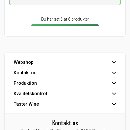
Du har set 6 af 6 produkter
Webshop
Kontakt os
Handelsbetingelser
Hovedlager
Produktion
Hovedkontor
Kundeservice
Kvalitetskontrol
Tapperi
Detail - Vinkonsulenter
Industriprodukter
Taster Wine
IFS Food-certificering
HoReCa - Vinkonsulenter
Private Label
Se Fødevarestyrelsens smiley-rapporter
Koncernen
Eksport
CO2 venlig bulk vin
Kontakt os
Agenturer/Eneforhandlinger
Industri