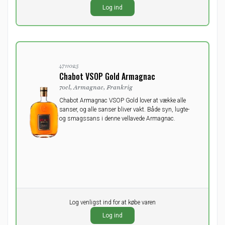
0,00
DKK
Log ind
ekskl. moms
4711025
Chabot VSOP Gold Armagnac
70cl, Armagnac, Frankrig
Chabot Armagnac VSOP Gold lover at vække alle
sanser, og alle sanser bliver vakt. Både syn, lugte-
og smagssans i denne vellavede Armagnac.
Pr. stk.
Log venligst ind for at købe varen
0,00
DKK
Log ind
ekskl. moms