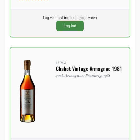
Pr. stk.
Log venligst ind for at købe varen
0,00
DKK
Log ind
ekskl. moms
4711113
Chabot Vintage Armagnac 1981
70cl, Armagnac, Frankrig, 1981