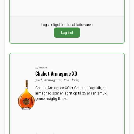
Pr. stk.
Log venligst ind for at købe varen
0,00
DKK
Log ind
ekskl. moms
4711059
Chabot Armagnac XO
70cl, Armagnac, Frankrig
Chabot Armagnac XO er Chabots flagskib, en
armagnac som er lagret op til 35 år i en smuk
gennemsigtig flaske.