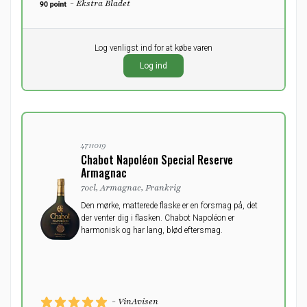
- Ekstra Bladet
Pr. stk.
Log venligst ind for at købe varen
0,00
DKK
Log ind
ekskl. moms
4711019
Chabot Napoléon Special Reserve
Armagnac
70cl, Armagnac, Frankrig
Den mørke, matterede flaske er en forsmag på, det
der venter dig i flasken. Chabot Napoléon er
harmonisk og har lang, blød eftersmag.
- VinAvisen