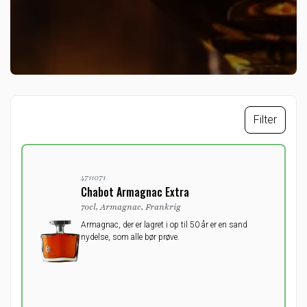
Filter
4711071
Chabot Armagnac Extra
70cl, Armagnac, Frankrig
Armagnac, der er lagret i op til 50 år er en sand
nydelse, som alle bør prøve.