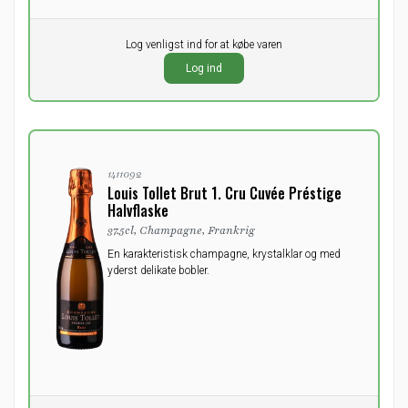
Pr. stk.
Log venligst ind for at købe varen
0,00
DKK
Log ind
ekskl. moms
1411092
Louis Tollet Brut 1. Cru Cuvée Préstige
Halvflaske
37.5cl, Champagne, Frankrig
En karakteristisk champagne, krystalklar og med
yderst delikate bobler.