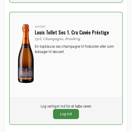
1411097
Louis Tollet Sec 1. Cru Cuvée Préstige
75cl, Champagne, Frankrig
En topklasse sec-champagne til frokosten eller som
ledsager til dessert.
Pr. stk.
Log venligst ind for at købe varen
0,00
DKK
Log ind
ekskl. moms