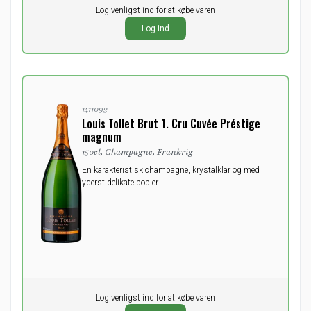
Pr. stk.
Log venligst ind for at købe varen
0,00
DKK
Log ind
ekskl. moms
1411093
Louis Tollet Brut 1. Cru Cuvée Préstige
magnum
150cl, Champagne, Frankrig
En karakteristisk champagne, krystalklar og med
yderst delikate bobler.
Pr. stk.
Log venligst ind for at købe varen
0,00
DKK