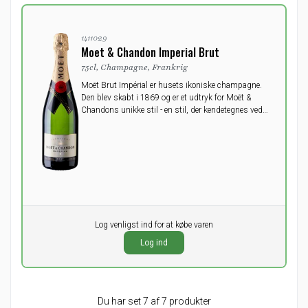
1411029
Moet & Chandon Imperial Brut
75cl, Champagne, Frankrig
Moët Brut Impérial er husets ikoniske champagne.
Den blev skabt i 1869 og er et udtryk for Moët &
Chandons unikke stil - en stil, der kendetegnes ved
sin tydelige frugtighed, sin forførende gane og sin
elegante modenhed.
Pr. stk.
Log venligst ind for at købe varen
0,00
DKK
Log ind
ekskl. moms
Du har set 7 af 7 produkter