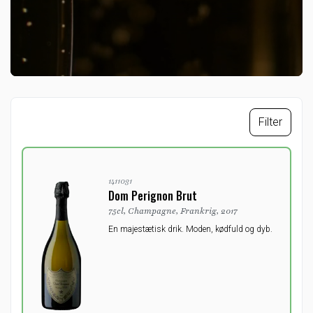
Filter
1411031
Dom Perignon Brut
75cl, Champagne, Frankrig, 2017
En majestætisk drik. Moden, kødfuld og dyb.