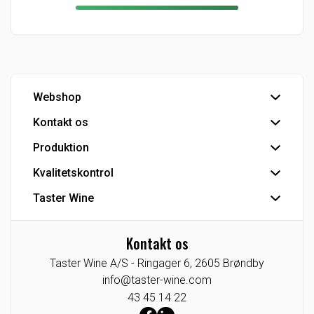
Webshop
Kontakt os
Handelsbetingelser
Hovedlager
Produktion
Hovedkontor
Kundeservice
Kvalitetskontrol
Tapperi
Detail - Vinkonsulenter
Industriprodukter
Taster Wine
IFS Food-certificering
HoReCa - Vinkonsulenter
Private Label
Se Fødevarestyrelsens smiley-rapporter
Koncernen
Eksport
CO2 venlig bulk vin
Kontakt os
Agenturer/Eneforhandlinger
Industri
Taster Wine A/S -
Ringager 6,
2605
Brøndby
Indkøb
Tysklandsafdeling
info@taster-wine.com
Taster Wine portefølje
43 45 14 22