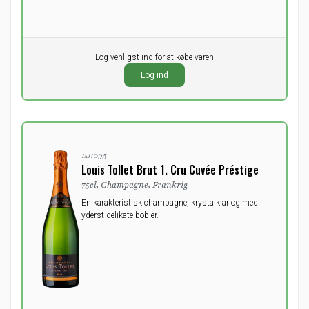
Pr. stk.
Log venligst ind for at købe varen
0,00
Ikke på lager
DKK
Log ind
ekskl. moms
1411095
Louis Tollet Brut 1. Cru Cuvée Préstige
75cl, Champagne, Frankrig
En karakteristisk champagne, krystalklar og med
yderst delikate bobler.