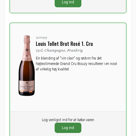
Log ind
ekskl. moms
1411099
Louis Tollet Brut Rosé 1. Cru
75cl, Champagne, Frankrig
En blanding af "vin clair" og rødvin fra det
højtestimerede Grand Cru Bouzy resulterer i en rosé
af virkelig høj kvalitet.
Pr. stk.
Log venligst ind for at købe varen
0,00
DKK
Log ind
ekskl. moms