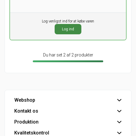
Pr. stk.
Log venligst ind for at købe varen
0,00
DKK
Log ind
ekskl. moms
Du har set 2 af 2 produkter
Webshop
Kontakt os
Handelsbetingelser
Hovedlager
Produktion
Hovedkontor
Kundeservice
Kvalitetskontrol
Tapperi