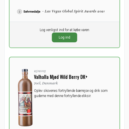
- Las Vegas Global Spirit Awards 2021
Pr. stk.
Log venligst ind for at købe varen
0,00
DKK
Log ind
ekskl. moms
2512013
Valhalla Mjød Wild Berry DK+
70cl, Danmark
Oplev skovenes fortryllende bærrejse og drik som
guderne med denne fortryllende eliksir.