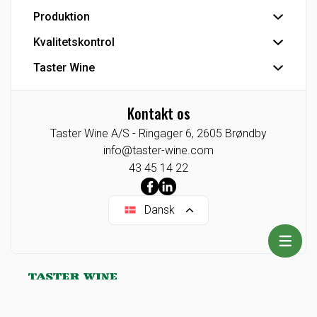
Hovedlager
Produktion
Hovedkontor
Kundeservice
Kvalitetskontrol
Tapperi
Detail - Vinkonsulenter
Industriprodukter
Taster Wine
IFS Food-certificering
HoReCa - Vinkonsulenter
Private Label
Se Fødevarestyrelsens smiley-rapporter
Koncernen
Eksport
CO2 venlig bulk vin
Kontakt os
Agenturer/Eneforhandlinger
Industri
Taster Wine A/S -
Ringager 6,
2605
Brøndby
Indkøb
Tysklandsafdeling
info@taster-wine.com
Taster Wine portefølje
43 45 14 22
Dansk
Kontakt os