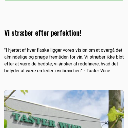
kunderne et sortiment og en service tilpasset de
som er fordelt over hele landet. Idegrundlaget for
specifikke behov, de har.
Skjold Burne er, at have et bredt vinsortiment, der
dækker den danske befolknings behov for kvalitetsvin
til hverdag og fest. Skjold Burne har sit eget vin- og
Vi stræber efter perfektion!
spiritussortiment som sælges til konkurrencedygtige
priser med en faglig rådgivning og betjening.
"I hjertet af hver flaske ligger vores vision om at overgå det
almindelige og præge fremtiden for vin. Vi stræber ikke blot
efter at være de bedste; vi ønsker at redefinere, hvad det
betyder at være en leder i vinbranchen." - Taster Wine