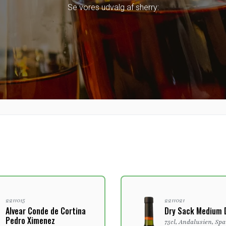
Se vores udvalg af sherry:
2211015
2211021
Alvear Conde de Cortina
Dry Sack Medium 
Pedro Ximenez
75cl, Andalusien, Sp