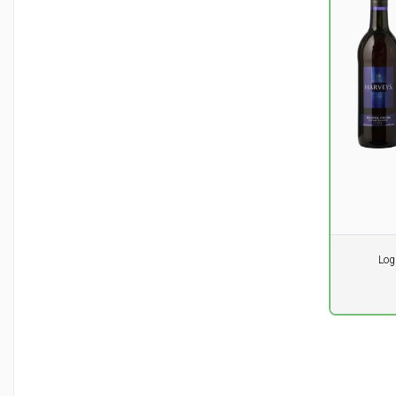
Pr. stk.
Log
0,00
DK
ekskl. m