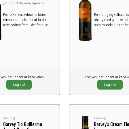
75cl, Andalusien, Spanien
Pedro Ximenez-druerne tørres
En kraftig og velbalance
nænsomt i solen for at få den
sherry med ganske lidt 
rette sødme frem i det færdige
som munder ud i en le
resultat, som er en silkeblød og
Perfekt på en varm so
guddommelig drik.
 venligst ind for at købe varen
Pr. stk.
Log venligst ind for at købe v
0,00
K
DKK
Log ind
Log ind
oms
ekskl. moms
2211005
2211009
Garvey Tio Guillermo
Garvey's Cream Flo