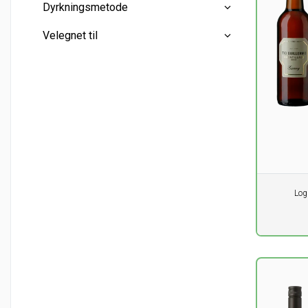
Korkprop
(5)
Dyrkningsmetode
Kunstprop
(1)
Mini flasker
(0)
Velegnet til
Halve flasker
(0)
Konventionel
(8)
Hele flasker
(9)
Dessert
(5)
Liter flasker
(0)
Fisk - fede
(1)
Fisk - mager
(1)
Kraftige krydrede retter
(1)
Pr. stk.
Log
0,00
DK
ekskl. m