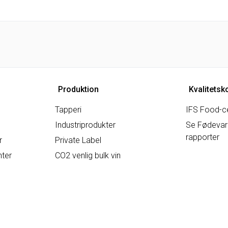
Produktion
Kvalitetsk
Tapperi
IFS Food-ce
Industriprodukter
Se Fødevare
rapporter
r
Private Label
nter
CO2 venlig bulk vin