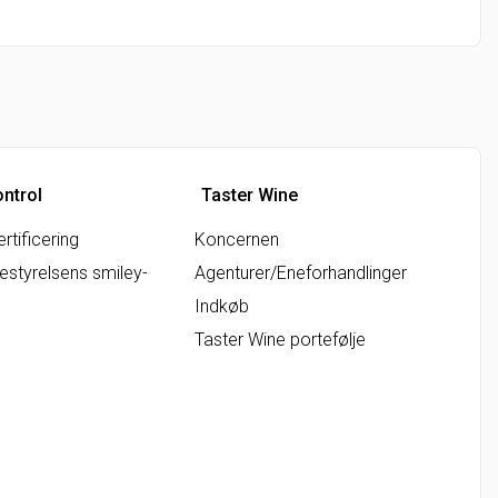
ontrol
Taster Wine
rtificering
Koncernen
styrelsens smiley-
Agenturer/Eneforhandlinger
Indkøb
Taster Wine portefølje