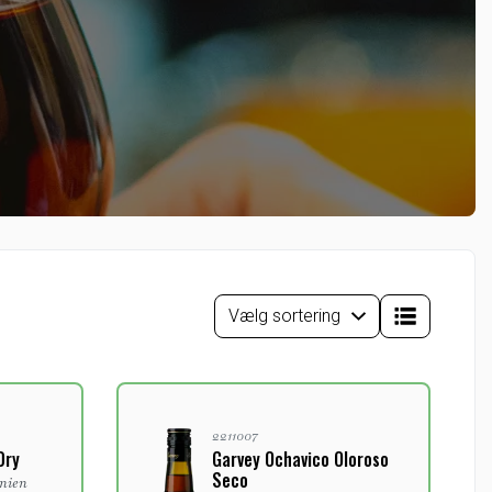
2211007
Dry
Garvey Ochavico Oloroso
Seco
anien