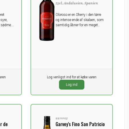
75cl, Andalusien, Spanien
ret
Oloroso er en Sherry i den tørre
syre,
og intense ende af skalaen, som
t sødme.
samtidig åbner for en meget
mmerdag.
bred anvendelse til forskellige
retter. Prøv denne til en kraftfuld
svampe- eller oksekødssuppe.
aren
Pr. stk.
Log venligst ind for at købe varen
0,00
DKK
Log ind
ekskl. moms
2211003
r de
Garvey's Fino San Patricio