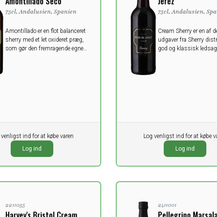
Amontillado Seco
Jerez
75cl, Andalusien, Spanien
75cl, Andalusien, Sp
Amontillado er en flot balanceret
Cream Sherry er en af d
sherry med et let oxideret præg,
udgaver fra Sherry distr
som gør den fremragende egnet
god og klassisk ledsage
til en skålfuld med ristede
søde desserter.
mandler, eller tørret skinke fra det
spanske tapas køkken.
 venligst ind for at købe varen
Pr. stk.
Log venligst ind for at købe v
0,00
Ikke
K
DKK
Log ind
Log ind
oms
ekskl. moms
2211035
2411001
Harvey's Bristol Cream
Pellegrino Marsal