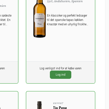
75cl, Andalusien, Spanien
anien
e sødeste
En klassiker og perfekt ledsager
iktet. En
til det spanske tapas køkken.
r til
Knastør med en uhyrlig friskhed
og intensitet i smagen.
aren
Pr. stk.
Log venligst ind for at købe varen
0,00
 på lager
DKK
Log ind
ekskl. moms
2211027
a
Tio Pepe