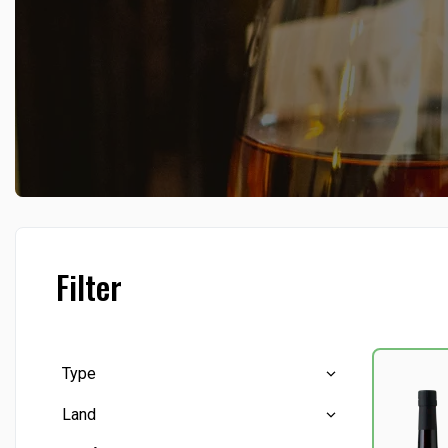
Filter
Type
Land
Dessert- og Hedvin
(9)