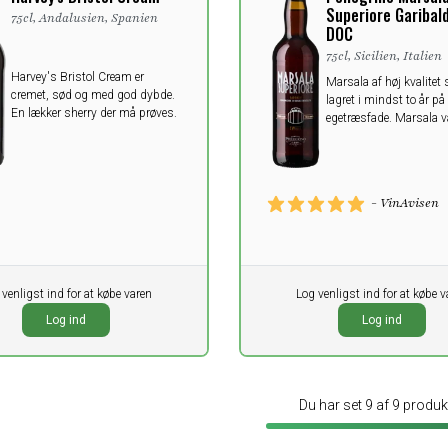
Superiore Garibald
75cl, Andalusien, Spanien
DOC
75cl, Sicilien, Italien
Harvey's Bristol Cream er
Marsala af høj kvalitet
cremet, sød og med god dybde.
lagret i mindst to år på
En lækker sherry der må prøves.
egetræsfade. Marsala v
første italienske vin, der
kvalitetsstemplet DOP,
historien om Marsala g
til det 18. århundrede.
- VinAvisen
 venligst ind for at købe varen
Pr. stk.
Log venligst ind for at købe v
0,00
K
DKK
Log ind
Log ind
oms
ekskl. moms
Du har set 9 af 9 produk