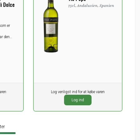
i Dolce
75cl, Andalusien, Spanien
 som er
ar den
 fik
 og
år tilbage
aren
Pr. stk.
Log venligst ind for at købe varen
0,00
DKK
Log ind
ekskl. moms
ter