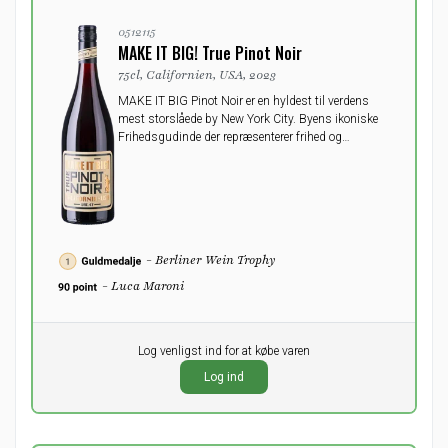
0512115
MAKE IT BIG! True Pinot Noir
75cl, Californien, USA, 2023
MAKE IT BIG Pinot Noir er en hyldest til verdens
mest storslåede by New York City. Byens ikoniske
Frihedsgudinde der repræsenterer frihed og
drømme.
- Berliner Wein Trophy
- Luca Maroni
Pr. stk.
Log venligst ind for at købe varen
0,00
DKK
Log ind
ekskl. moms