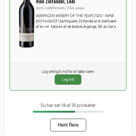
Vine Zinfandel, Lodi
75cl, Californien, USA, 2022
AMERICAN WINERY OF THE YEAR 2020 - WINE
ENTHUSIAST! Earthquake Zinfandel er et kraftværk
af en vin. Med en af de bedste årgange, får du her en
super lækker, fyldig vin med smag af svesker og
modne bær, der afsluttes af lidt krydderier.
Pr. stk.
Log venligst ind for at købe varen
0,00
DKK
Log ind
ekskl. moms
Du har set 18 af 30 produkter
Hent flere