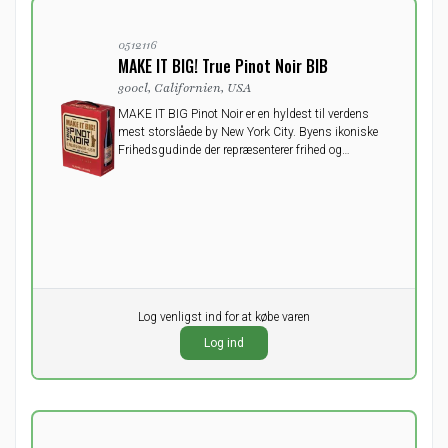
0512116
MAKE IT BIG! True Pinot Noir BIB
300cl, Californien, USA
MAKE IT BIG Pinot Noir er en hyldest til verdens
mest storslåede by New York City. Byens ikoniske
Frihedsgudinde der repræsenterer frihed og
drømme.
Pr. stk.
Log venligst ind for at købe varen
0,00
DKK
Log ind
ekskl. moms