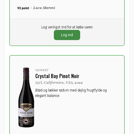
- Luca Maroni
Pr. stk.
Log venligst ind for at købe varen
0,00
DKK
Log ind
ekskl. moms
0512227
Crystal Bay Pinot Noir
75cl, Californien, USA, 2022
Blød og lækker rødvin med dejlig frugtfylde og
elegant balance.