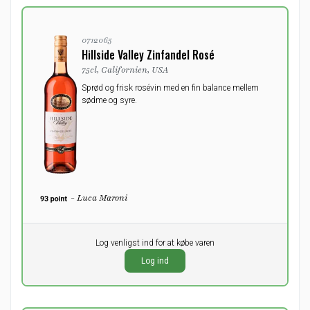
0712065
Hillside Valley Zinfandel Rosé
75cl, Californien, USA
Sprød og frisk rosévin med en fin balance mellem
sødme og syre.
- Luca Maroni
Pr. stk.
Log venligst ind for at købe varen
0,00
DKK
Log ind
ekskl. moms