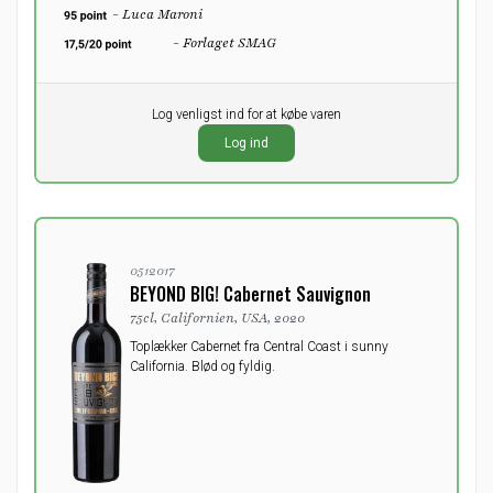
- Luca Maroni
- Forlaget SMAG
Pr. stk.
Log venligst ind for at købe varen
0,00
DKK
Log ind
ekskl. moms
0512017
BEYOND BIG! Cabernet Sauvignon
75cl, Californien, USA, 2020
Toplækker Cabernet fra Central Coast i sunny
California. Blød og fyldig.