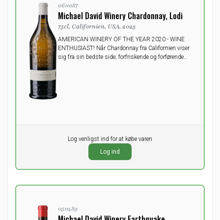
0611087
Michael David Winery Chardonnay, Lodi
75cl, Californien, USA, 2023
AMERICAN WINERY OF THE YEAR 2020 - WINE
ENTHUSIAST! Når Chardonnay fra Californien viser
sig fra sin bedste side; forfriskende og forførende
med noter af kiwi og bananer. En lækker ledsager på
en varm sommerdag men også et godt valg på en
vinterdag.
Pr. stk.
Log venligst ind for at købe varen
0,00
DKK
Log ind
ekskl. moms
0511489
Michael David Winery Earthquake