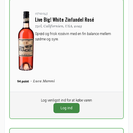
0712045
Live Big! White Zinfandel Rosé
75cl, Californien, USA, 2023
Sprød og frisk rosévin med en fin balance mellem
sødme og syre.
- Luca Maroni
Pr. stk.
Log venligst ind for at købe varen
0,00
DKK
Log ind
ekskl. moms