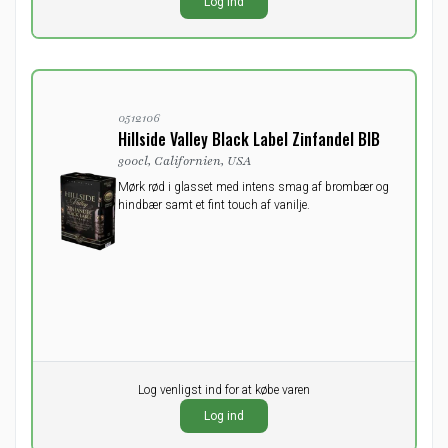
Log ind
ekskl. moms
0512106
Hillside Valley Black Label Zinfandel BIB
300cl, Californien, USA
Mørk rød i glasset med intens smag af brombær og
hindbær samt et fint touch af vanilje.
Pr. stk.
Log venligst ind for at købe varen
0,00
DKK
Log ind
ekskl. moms