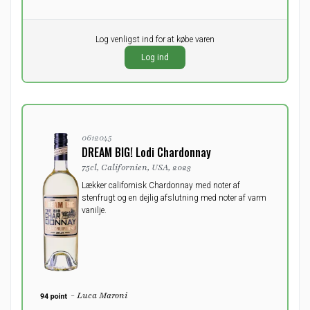
Pr. stk.
Log venligst ind for at købe varen
0,00
DKK
Log ind
ekskl. moms
0612045
DREAM BIG! Lodi Chardonnay
75cl, Californien, USA, 2023
Lækker californisk Chardonnay med noter af
stenfrugt og en dejlig afslutning med noter af varm
vanilje.
- Luca Maroni