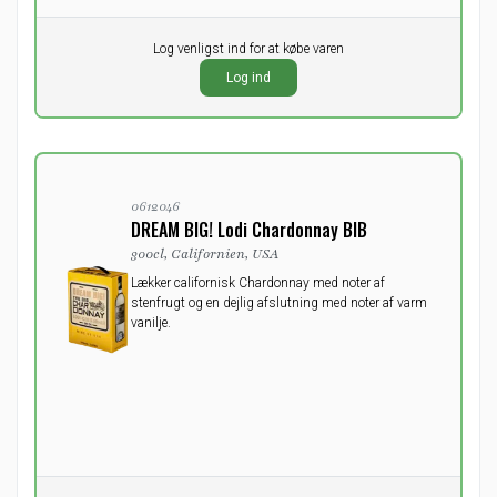
Pr. stk.
Log venligst ind for at købe varen
0,00
DKK
Log ind
ekskl. moms
0612046
DREAM BIG! Lodi Chardonnay BIB
300cl, Californien, USA
Lækker californisk Chardonnay med noter af
stenfrugt og en dejlig afslutning med noter af varm
vanilje.