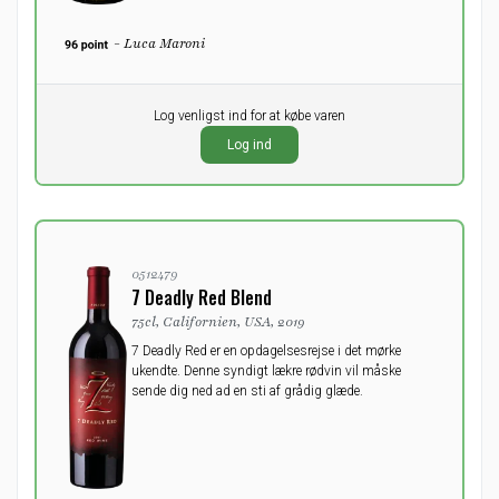
- Luca Maroni
Pr. stk.
Log venligst ind for at købe varen
0,00
DKK
Log ind
ekskl. moms
0512479
7 Deadly Red Blend
75cl, Californien, USA, 2019
7 Deadly Red er en opdagelsesrejse i det mørke
ukendte. Denne syndigt lækre rødvin vil måske
sende dig ned ad en sti af grådig glæde.