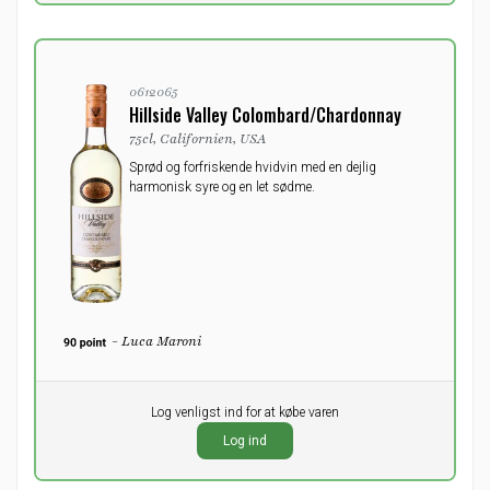
0612065
Hillside Valley Colombard/Chardonnay
75cl, Californien, USA
Sprød og forfriskende hvidvin med en dejlig
harmonisk syre og en let sødme.
- Luca Maroni
Pr. stk.
Log venligst ind for at købe varen
0,00
DKK
Log ind
ekskl. moms