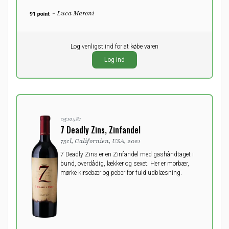
- Luca Maroni
Pr. stk.
Log venligst ind for at købe varen
0,00
DKK
Log ind
ekskl. moms
0512481
7 Deadly Zins, Zinfandel
75cl, Californien, USA, 2021
7 Deadly Zins er en Zinfandel med gashåndtaget i
bund, overdådig, lækker og sexet. Her er morbær,
mørke kirsebær og peber for fuld udblæsning.