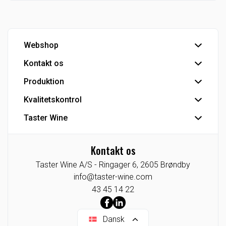
Webshop
Kontakt os
Handelsbetingelser
Hovedlager
Produktion
Hovedkontor
Kundeservice
Kvalitetskontrol
Tapperi
Detail - Vinkonsulenter
Industriprodukter
Taster Wine
IFS Food-certificering
HoReCa - Vinkonsulenter
Private Label
Se Fødevarestyrelsens smiley-rapporter
Koncernen
Eksport
CO2 venlig bulk vin
Kontakt os
Agenturer/Eneforhandlinger
Industri
Taster Wine A/S -
Ringager 6,
2605
Brøndby
Indkøb
Tysklandsafdeling
info@taster-wine.com
Taster Wine portefølje
43 45 14 22
Dansk