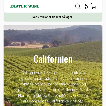
Over 6 millioner flasker på lager
Californien
Californien er USA's absolut største og
vigtigste vinområde. Her laves fantastiske
hvidvine og rødvine for enhver smag og
pengepung. Bl.a. sublim Chardonnay, Pinot
Noir, Zinfandel og Cabernet Sauvignon. Se
alle vores gode Californiske vine her!