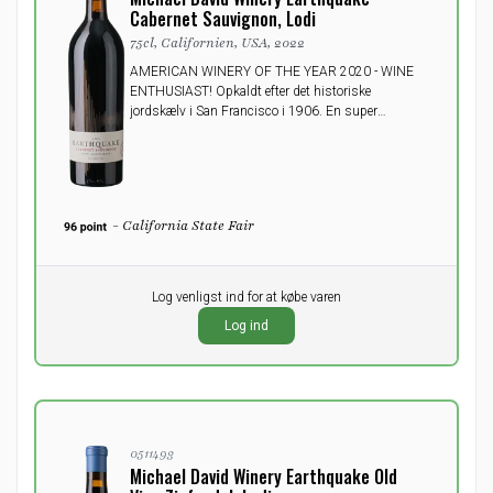
Cabernet Sauvignon, Lodi
75cl, Californien, USA, 2022
AMERICAN WINERY OF THE YEAR 2020 - WINE
ENTHUSIAST! Opkaldt efter det historiske
jordskælv i San Francisco i 1906. En super
harmonisk og fyldig vin fyldt med saftig frugt. De
mørke og fyldige vine i serien vil helt sikkert efterlade
dine sanser skælvende.
- California State Fair
Pr. stk.
Log venligst ind for at købe varen
0,00
DKK
Log ind
ekskl. moms
0511493
Michael David Winery Earthquake Old