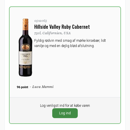
0512065
Hillside Valley Ruby Cabernet
75cl, Californien, USA
Fyldig rødvin med smag af mørke kirsebær, lidt
vanilje og med en dejlig blød afslutning.
- Luca Maroni
Pr. stk.
Log venligst ind for at købe varen
0,00
DKK
Log ind
ekskl. moms