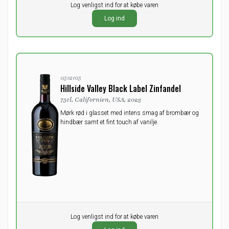
Pr. stk.
Log venligst ind for at købe varen
0,00
DKK
Log ind
ekskl. moms
0512105
Hillside Valley Black Label Zinfandel
75cl, Californien, USA, 2023
Mørk rød i glasset med intens smag af brombær og
hindbær samt et fint touch af vanilje.
Pr. stk.
Log venligst ind for at købe varen
0,00
DKK