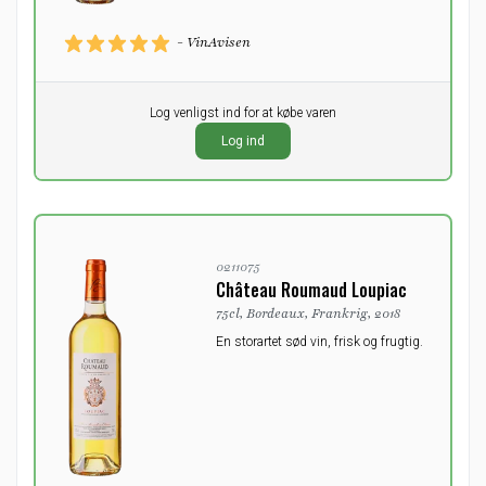
- VinAvisen
Pr. stk.
Log venligst ind for at købe varen
0,00
DKK
Log ind
ekskl. moms
0211075
Château Roumaud Loupiac
75cl, Bordeaux, Frankrig, 2018
En storartet sød vin, frisk og frugtig.