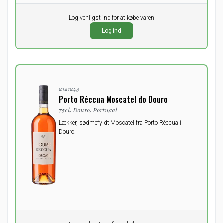
Pr. stk.
Log venligst ind for at købe varen
0,00
Ikke på lager
DKK
Log ind
ekskl. moms
2121243
Porto Réccua Moscatel do Douro
75cl, Douro, Portugal
Lækker, sødmefyldt Moscatel fra Porto Réccua i
Douro.