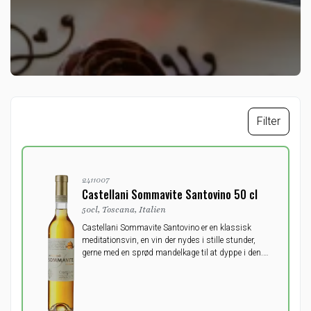
Filter
2411007
Castellani Sommavite Santovino 50 cl
50cl, Toscana, Italien
Castellani Sommavite Santovino er en klassisk
meditationsvin, en vin der nydes i stille stunder,
gerne med en sprød mandelkage til at dyppe i den.
Santovini fremstilles af tørrede druer og får derved
højere sukkerindhold.