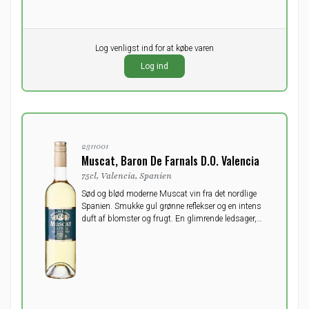
Pr. stk.
Log venligst ind for at købe varen
0,00
DKK
Log ind
ekskl. moms
2311001
Muscat, Baron De Farnals D.O. Valencia
75cl, Valencia, Spanien
Sød og blød moderne Muscat vin fra det nordlige
Spanien. Smukke gul grønne reflekser og en intens
duft af blomster og frugt. En glimrende ledsager,
afkølet, til frugt, desserter eller oste.