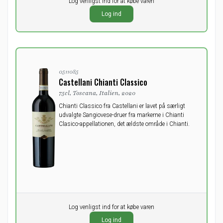
Pr. stk.
Log venligst ind for at købe varen
0,00
DKK
Log ind
ekskl. moms
0511085
Castellani Chianti Classico
75cl, Toscana, Italien, 2020
Chianti Classico fra Castellani er lavet på særligt
udvalgte Sangiovese-druer fra markerne i Chianti
Clasico-appellationen, det ældste område i Chianti.
Pr. stk.
Log venligst ind for at købe varen
0,00
DKK
Log ind