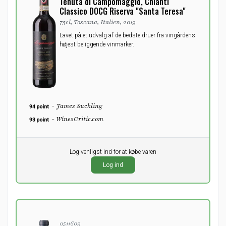
Tenuta di Campomaggio, Chianti
Classico DOCG Riserva "Santa Teresa"
75cl, Toscana, Italien, 2019
Lavet på et udvalg af de bedste druer fra vingårdens
højest beliggende vinmarker.
- James Suckling
- WinesCritic.com
Pr. stk.
Log venligst ind for at købe varen
0,00
DKK
Log ind
ekskl. moms
0511609