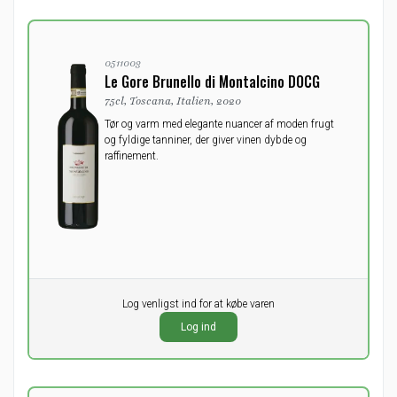
0511003
Le Gore Brunello di Montalcino DOCG
75cl, Toscana, Italien, 2020
Tør og varm med elegante nuancer af moden frugt
og fyldige tanniner, der giver vinen dybde og
raffinement.
Pr. stk.
Log venligst ind for at købe varen
0,00
DKK
Log ind
ekskl. moms