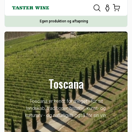
Egen produktion og aftapning
Toscana
Toscana er kendt for meget - for sit
landskab, traditioner, historie, kunst- og
kulturarv - og naturligvis også for sin vin.