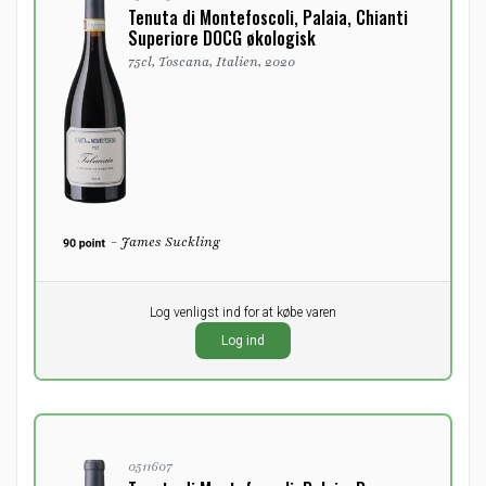
Tenuta di Montefoscoli, Palaia, Chianti
Superiore DOCG økologisk
75cl, Toscana, Italien, 2020
- James Suckling
Pr. stk.
Log venligst ind for at købe varen
0,00
DKK
Log ind
ekskl. moms
0511607