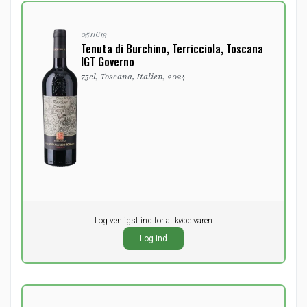
0511613
Tenuta di Burchino, Terricciola, Toscana
IGT Governo
75cl, Toscana, Italien, 2024
Pr. stk.
Log venligst ind for at købe varen
0,00
DKK
Log ind
ekskl. moms