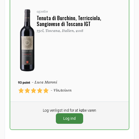
0511611
Tenuta di Burchino, Terricciola,
Sangiovese di Toscana IGT
75cl, Toscana, Italien, 2018
- Luca Maroni
- VinAvisen
Pr. stk.
Log venligst ind for at købe varen
0,00
DKK
Log ind
ekskl. moms