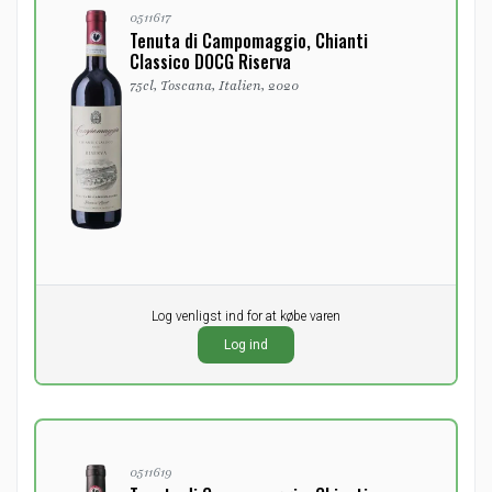
0511617
Tenuta di Campomaggio, Chianti
Classico DOCG Riserva
75cl, Toscana, Italien, 2020
Pr. stk.
Log venligst ind for at købe varen
0,00
DKK
Log ind
ekskl. moms
0511619