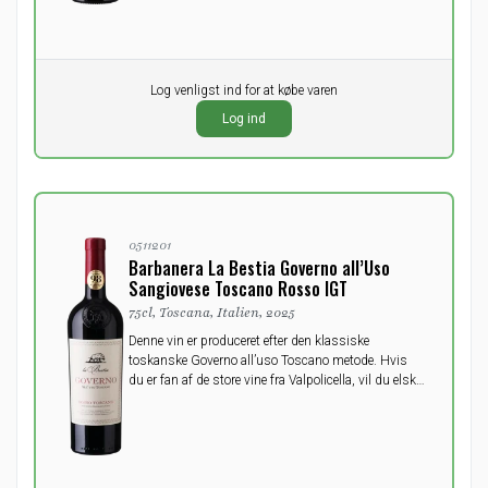
Pr. stk.
Log venligst ind for at købe varen
0,00
DKK
Log ind
ekskl. moms
0511201
Barbanera La Bestia Governo all’Uso
Sangiovese Toscano Rosso IGT
75cl, Toscana, Italien, 2025
Denne vin er produceret efter den klassiske
toskanske Governo all’uso Toscano metode. Hvis
du er fan af de store vine fra Valpolicella, vil du elske
La Bestia Governo All’Uso Toscano; behagelig fyldig
med en harmonisk og frugtfyldt afslutning.