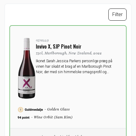
Filter
0512449
Invivo X, SJP Pinot Noir
75cl, Marlborough, New Zealand, 2022
Ikonet Sarah Jessica Parkers personlige præg på
vinen har skabt et brag af en Marlborough Pinot
Noir, der med sin himmelske smagsprofil og
ultraglatte fornemmelse har forført enhver. Lige fra
flabede New York til idylliske New Zealand.
- Golden Glass
- Wine Orbit (Sam Kim)