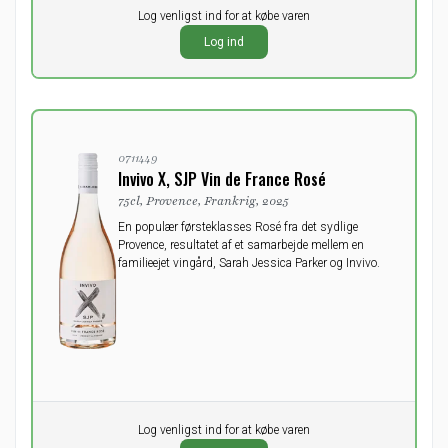
Pr. stk.
Log venligst ind for at købe varen
0,00
DKK
Log ind
ekskl. moms
0711449
Invivo X, SJP Vin de France Rosé
75cl, Provence, Frankrig, 2025
En populær førsteklasses Rosé fra det sydlige
Provence, resultatet af et samarbejde mellem en
familieejet vingård, Sarah Jessica Parker og Invivo.
Pr. stk.
Log venligst ind for at købe varen
0,00
DKK