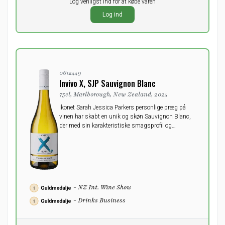
Pr. stk.
Log venligst ind for at købe varen
0,00
DKK
Log ind
ekskl. moms
0612449
Invivo X, SJP Sauvignon Blanc
75cl, Marlborough, New Zealand, 2024
Ikonet Sarah Jessica Parkers personlige præg på
vinen har skabt en unik og skøn Sauvignon Blanc,
der med sin karakteristiske smagsprofil og
ultraglatte fornemmelse har forført enhver. Lige fra
flabede New York til idylliske New Zealand.
- NZ Int. Wine Show
- Drinks Business