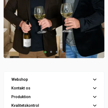
Webshop
Kontakt os
Handelsbetingelser
Hovedlager
Produktion
Hovedkontor
Kundeservice
Kvalitetskontrol
Tapperi