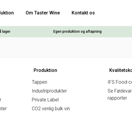
uktion
Om Taster Wine
Kontakt os
å lager
Egen produktion og aftapning
Produktion
Kvalitetsk
Tapperi
IFS Food-ce
Industriprodukter
Se Fødevare
rapporter
r
Private Label
nter
CO2 venlig bulk vin