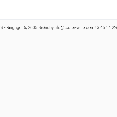
/S -
Ringager 6,
2605
Brøndby
info@taster-wine.com
43 45 14 22