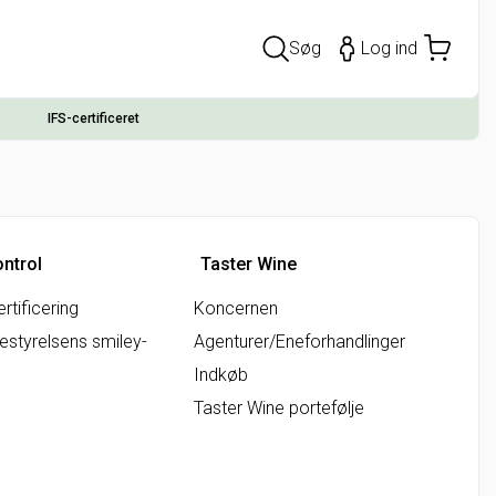
Søg
Log ind
IFS-certificeret
ontrol
Taster Wine
rtificering
Koncernen
styrelsens smiley-
Agenturer/Eneforhandlinger
Indkøb
Taster Wine portefølje